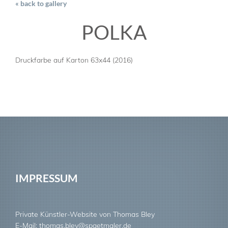
« back to gallery
IMPRESSUM
POLKA
Druckfarbe auf Karton 63x44 (2016)
IMPRESSUM
Private Künstler-Website von Thomas Bley
E-Mail: thomas.bley@spaetmaler.de